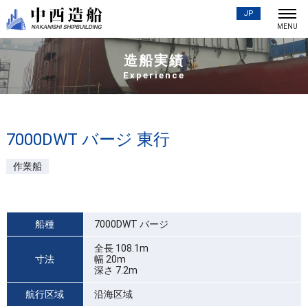
JP
造船実績
Experience
7000DWT バージ 東行
作業船
船種
7000DWT バージ
全長 108.1m
寸法
幅 20m
深さ 7.2m
航行区域
沿海区域